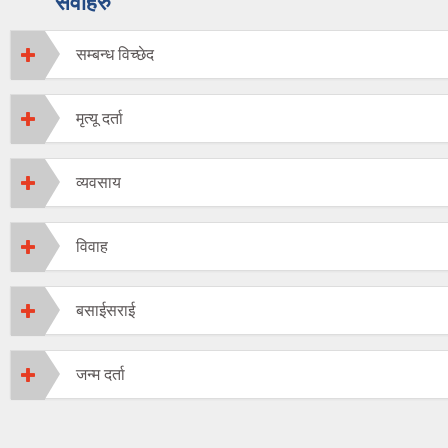
सेवाहरु
सम्बन्ध विच्छेद
मृत्यू दर्ता
व्यवसाय
विवाह
बसाईसराई
जन्म दर्ता