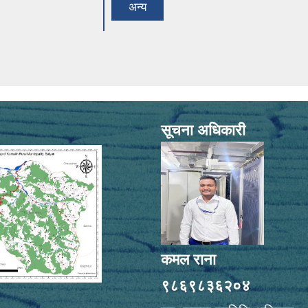
अन्य
सूचना अधिकारी
कमल राना
९८६९८३६२०४