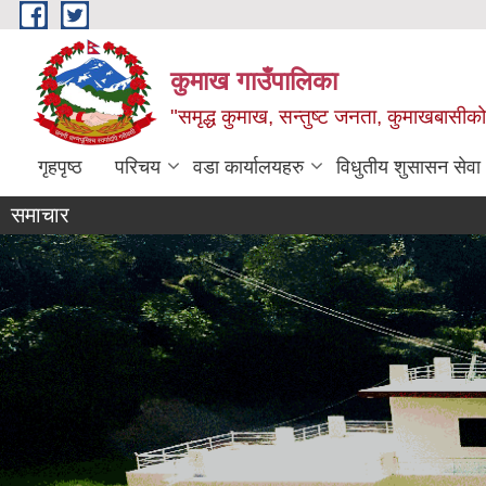
Skip to main content
कुमाख गाउँपालिका
"समृद्ध कुमाख, सन्तुष्ट जनता, कुमाखबासीको 
गृहपृष्ठ
परिचय
वडा कार्यालयहरु
विधुतीय शुसासन सेवा
समाचार