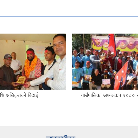
ा अध्यक्षकप २०८० समपन्न।
विजया दशमी, दिपावली तथा छठ
उपलक्ष्मा "शुभ कामना आदान प
कार्यक्रम