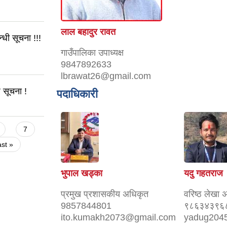
लाल बहादुर रावत
्धी सूचना !!!
गाउँपालिका उपाध्यक्ष
9847892633
lbrawat26@gmail.com
ि सूचना !
पदाधिकारी
7
ast »
भुपाल खड्का
यदु गहतराज
प्रमुख प्रशासकीय अधिकृत
वरिष्ठ लेखा 
9857844801
९८६३४३९६
ito.kumakh2073@gmail.com
yadug204