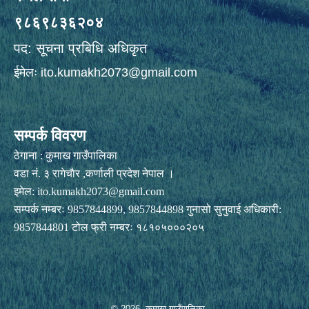
९८६९८३६२०४
पद: सूचना प्रबिधि अधिकृत
ईमेलः
ito.kumakh2073@gmail.com
सम्पर्क विवरण
ठेगाना : कुमाख गाउँपालिका
वडा नं. ३ रागेचाैर ,कर्णाली प्रदेश नेपाल ।
इमेल:
ito.kumakh2073@gmail.com
सम्पर्क नम्बरः 9857844899, 9857844898 गुनासो सुनुवाई अधिकारी:
9857844801 टोल फ्री नम्बरः १८१०५०००२०५
© 2026 कुमाख गाउँपालिका