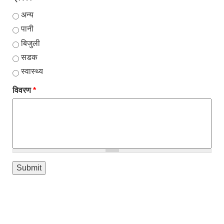
अन्य
पानी
बिजुली
सडक
स्वास्थ्य
विवरण
*