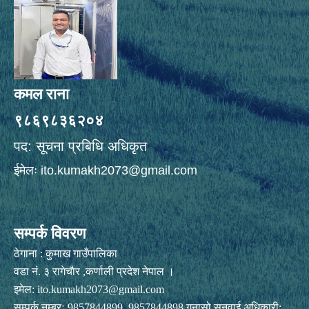
कमल राना
९८६९८३६२०४
पद: सूचना प्रबिधि अधिकृत
ईमेलः
ito.kumakh2073@gmail.com
सम्पर्क विवरण
ठेगाना : कुमाख गाउँपालिका
वडा नं. ३ रागेचाैर ,कर्णाली प्रदेश नेपाल ।
इमेल:
ito.kumakh2073@gmail.com
सम्पर्क नम्बरः 9857844899, 9857844898 गुनासो सुनुवाई अधिकारी: