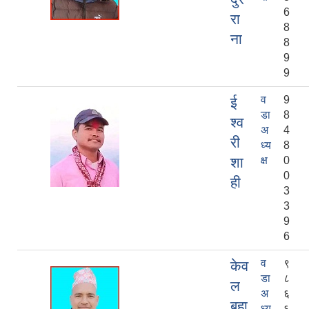
6
रा
8
ना
8
9
9
व
9
ई
डा
8
श्व
अ
4
री
ध्य
8
शा
क्ष
0
0
ही
3
3
9
6
व
९
केव
डा
८
ल
अ
६
बहा
ध्य
६