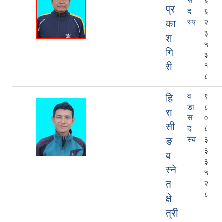
स
६
प्र
द
६
का
स्य
२
३
श
५
गि
३
री
१
८
व
९
हि
डा
८
रा
स
०
सी
द
८
ङ
स्य
३
३
ब
३
स्ने
५
त
२
८
क्षे
त्री