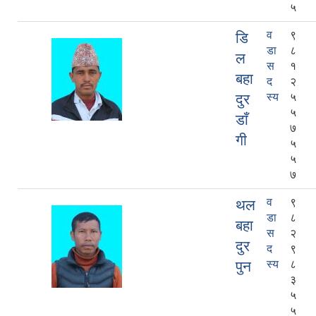
५
व
९
डि
डा
८
ल
स
१
बहा
द
२
दुर
स्य
५
५
डाँ
७
गी
५
५
७
व
९
थल
डा
८
बहा
स
२
दुर
द
९
पुन
स्य
८
३
५
५