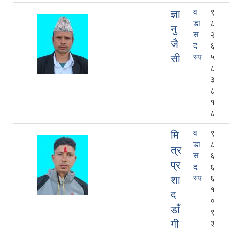
व
९
ज्ञा
डा
८
नु
स
२
जै
द
६
सी
स्य
५
८
३
८
१
८
व
९
मि
डा
८
त्र
स
६
प्र
द
६
शा
स्य
६
१
द
०
डाँ
९
गी
३