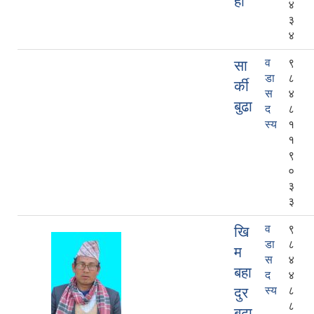
ही
४
३
४
व
९
सा
डा
८
र्की
स
४
बुढा
द
८
स्य
१
१
९
०
३
३
व
९
खि
डा
८
म
स
४
बहा
द
४
दुर
स्य
८
८
बुढा