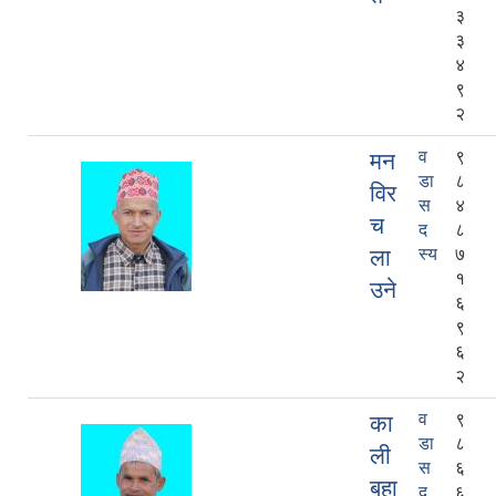
३
३
४
९
२
व
९
मन
डा
८
विर
स
४
च
द
८
ला
स्य
७
१
उने
६
९
६
२
व
९
का
डा
८
ली
स
६
बहा
द
६