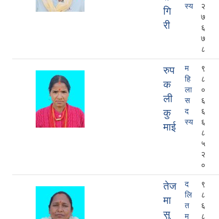
स्य
२
गि
७
री
६
७
८
म
९
रुप
हि
८
क
ला
०
ली
स
६
कु
द
६
स्य
६
माई
८
५
२
०
द
९
तेज
लि
८
मा
त
६
सु
म
८