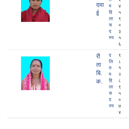
दमा
म
४
ई
हि
५
ला
९
स
०
द
३
स्य
५
६
द
९
री
लि
८
ता
त
१
बि.
म
२
क.
हि
८
ला
९
स
५
द
०
स्य
७
४