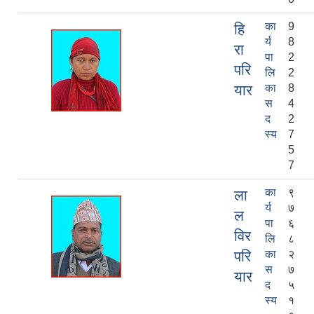
का
9
हि
र्य
8
रा
पा
2
परि
लि
2
यार
का
8
स
4
द
2
स्य
7
5
7
का
९
ला
र्य
७
ल
पा
६
विर
लि
८
परि
का
२
स
७
यार
द
५
स्य
१