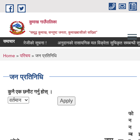
Skip to main content
कुमाख गाउँपालिका
"समृद्ध कुमाख, सन्तुष्ट जनता, कुमाखबासीको सदिक्षा"
समाचार
य खारेजीको सूचना !
अनुदानको रासायनिक मल विक्रेता सुचिकृत समबन्धी सूचना !
You are here
Home
»
परिचय
» जन प्रतिनिधि
जन प्रतिनिधि
कुनै एक छनौट गर्नु होस् ।
फाे
न
न
म्ब
इ