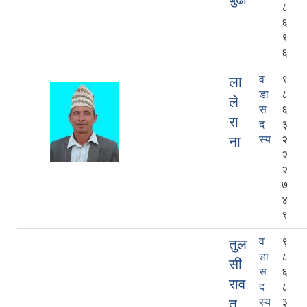
८
६
९
६
व
९
ला
डा
८
ले
स
६
रा
द
३
ना
स्य
२
२
२
७
४
९
व
९
तुल
डा
८
सी
स
६
राव
द
८
त
स्य
३