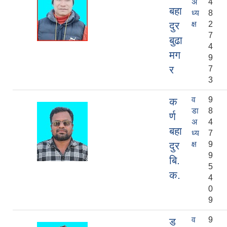
अ
4
बहा
ध्य
8
दुर
क्ष
2
7
बुढा
4
मग
9
र
7
3
व
9
क
डा
8
र्ण
अ
4
बहा
ध्य
7
दुर
क्ष
9
9
बि.
5
क.
4
0
9
व
9
ड