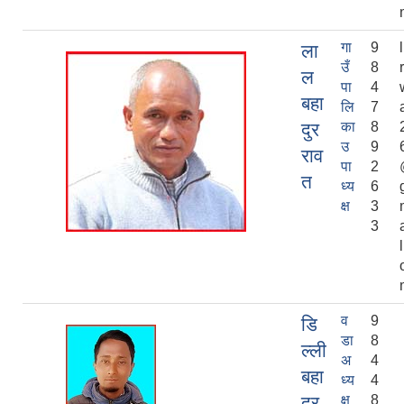
गा
9
ला
उँ
8
ल
पा
4
बहा
लि
7
दुर
का
8
उ
9
राव
पा
2
त
ध्य
6
क्ष
3
3
व
9
डि
डा
8
ल्ली
अ
4
बहा
ध्य
4
दुर
क्ष
8