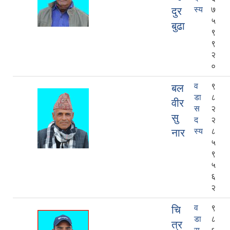
दुर
स्य
७
५
बुढा
९
९
२
०
व
९
बल
डा
८
वीर
स
२
सु
द
२
नार
स्य
८
५
९
५
६
२
व
९
चि
डा
८
त्र