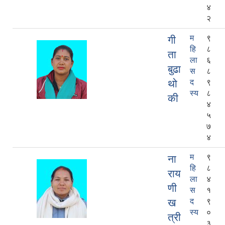
४
२
म
९
गी
हि
८
ता
ला
६
बुढा
स
८
थो
द
९
स्य
८
की
४
५
७
४
म
९
ना
हि
८
राय
ला
४
णी
स
१
ख
द
९
स्य
०
त्री
३