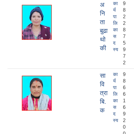
का
9
अ
र्य
8
नि
पा
2
ता
लि
2
बुढा
का
8
स
7
थो
द
5
की
स्य
9
7
2
का
9
सा
र्य
8
वि
पा
6
त्रा
लि
6
बि.
का
1
स
6
क
द
9
स्य
2
0
0