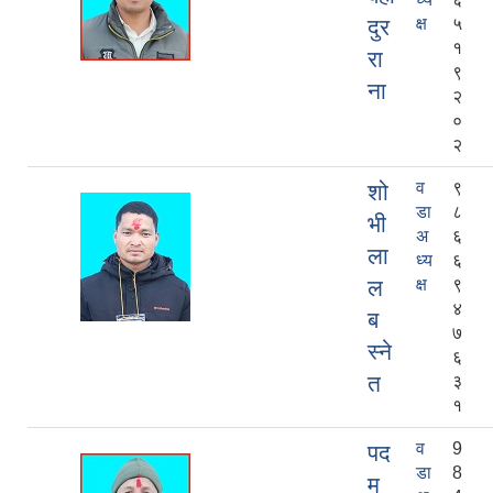
दुर
क्ष
५
१
रा
९
ना
२
०
२
व
९
शो
डा
८
भी
अ
६
ला
ध्य
६
ल
क्ष
९
४
ब
७
स्ने
६
त
३
१
व
9
पद
डा
8
म