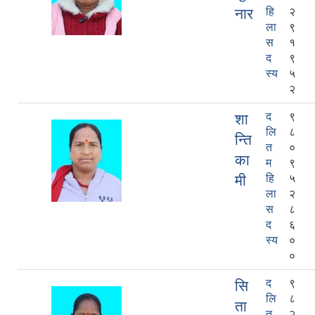
नार
हि
२
ला
९
स
१
द
९
स्य
५
२
द
९
शा
लि
८
न्ति
त
०
का
म
९
मी
हि
५
ला
२
स
८
द
६
स्य
०
०
द
९
सि
लि
८
ता
त
२