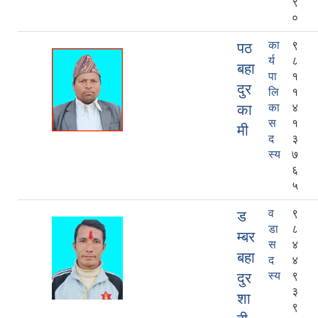
९
०
का
९
पठ
र्य
८
बहा
पा
१
दुर
लि
१
का
का
४
स
१
मी
द
३
स्य
७
६
५
व
९
ड
डा
८
म्बर
स
४
बहा
द
४
दुर
स्य
९
३
शा
९