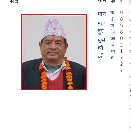
नाम
फाेटाे
पद
र
गा
9
मान
उँ
8
बहा
पा
5
दुर
लि
8
बुढा
का
0
अ
2
थाे
ध्य
1
की
क्ष
7
2
7