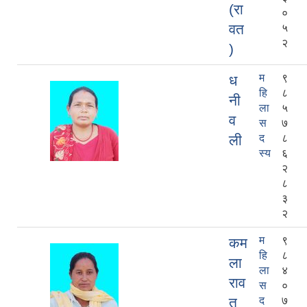
(रा
०
वत
५
२
)
म
९
ध
हि
८
नी
ला
५
व
स
७
ली
द
८
स्य
६
२
८
३
२
म
९
कम
हि
८
ला
ला
४
राव
स
०
त
द
७