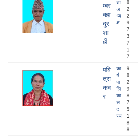
डा
8
म्बर
अ
2
बहा
ध्य
2
दुर
क्ष
9
7
शा
3
ही
7
1
7
का
9
पवि
र्य
8
त्रा
पा
2
कव
लि
9
र
का
8
स
7
द
5
स्य
1
8
8