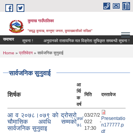
Skip to main content
कुमाख गाउँपालिका
"समृद्ध कुमाख, सन्तुष्ट जनता, कुमाखबासीको सदिक्षा"
समाचार
य खारेजीको सूचना !
अनुदानको रासायनिक मल विक्रेता सुचिकृत समबन्धी सूचना !
You are here
Home
»
प्रतिवेदन
» सार्वजनिक सुनुवाई
सार्वजनिक सुनुवाई
आ
र्थि
शिर्षक
मिति
दस्तावेज
क
वर्ष
आ व २०७८।०७९ काे द्रोस्रो
03/27/2
७७/
Presentatio
चौमासिक अवधि सम्मको
022 -
७८
n177777.p
सार्वजनिक सुनुवाइ
17:30
df