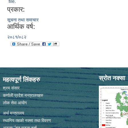
file.
प्रकार:
सूचना तथा समाचार
आर्थिक वर्ष:
२०८१/०८२
स्रोत नक्सा
महत्वपूर्ण लिंकहरु
श्रम संसार
कर्णाली प्रदेश मन्त्रालयहरु
लोक सेवा आयोग
अर्थ मन्त्रालय
स्थानिय तहकाे नक्सा तथा विवरण
अनलार्इन घटना दर्ता