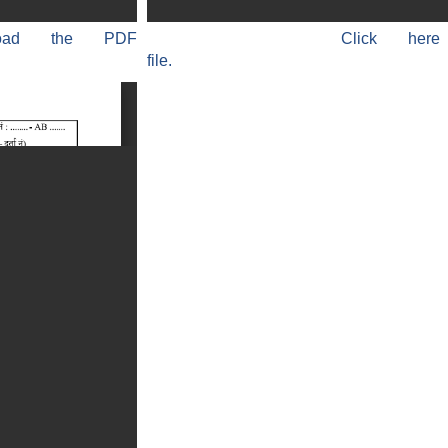
load the PDF
Click he
file.