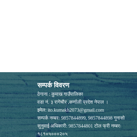
सम्पर्क विवरण
ठेगाना : कुमाख गाउँपालिका
वडा नं. ३ रागेचाैर ,कर्णाली प्रदेश नेपाल ।
इमेल:
ito.kumakh2073@gmail.com
सम्पर्क नम्बरः 9857844899, 9857844898 गुनासो
सुनुवाई अधिकारी: 9857844801 टोल फ्री नम्बरः
१८१०५०००२०५