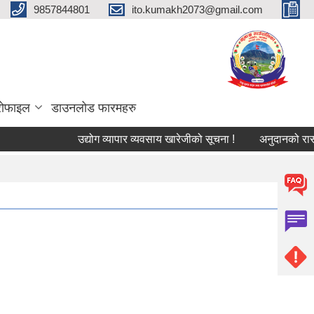
9857844801
ito.kumakh2073@gmail.com
्रोफाइल
डाउनलोड फारमहरु
उद्योग व्यापार व्यवसाय खारेजीको सूचना !
अनुदानको रासायनि