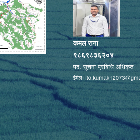
कमल राना
९८६९८३६२०४
पद: सूचना प्रबिधि अधिकृत
ईमेलः
ito.kumakh2073@gma