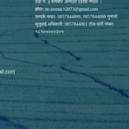
वडा नं. ३ रागेचाैर ,कर्णाली प्रदेश नेपाल ।
इमेल:
ito.kumakh2073@gmail.com
सम्पर्क नम्बरः 9857844899, 9857844898 गुनासो
सुनुवाई अधिकारी: 9857844801 टोल फ्री नम्बरः
१८१०५०००२०५
il.com