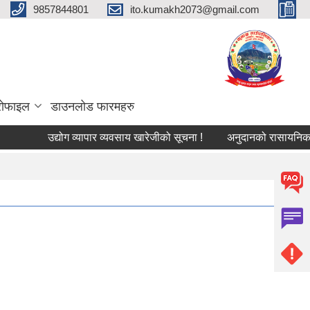
9857844801
ito.kumakh2073@gmail.com
्रोफाइल
डाउनलोड फारमहरु
उद्योग व्यापार व्यवसाय खारेजीको सूचना !
अनुदानको रासायनिक मल वि