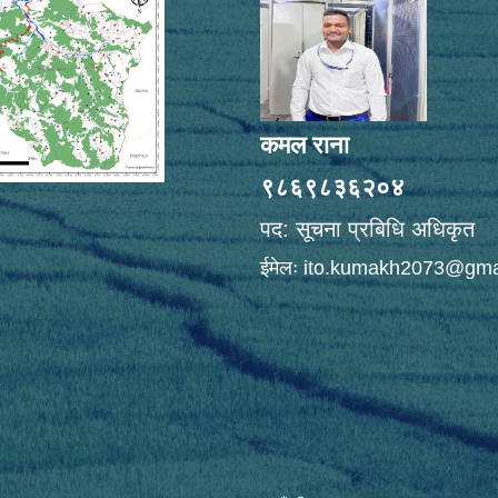
कमल राना
९८६९८३६२०४
पद: सूचना प्रबिधि अधिकृत
ईमेलः
ito.kumakh2073@gma