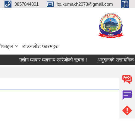
9857844801
ito.kumakh2073@gmail.com
्रोफाइल
डाउनलोड फारमहरु
उद्योग व्यापार व्यवसाय खारेजीको सूचना !
अनुदानको रासायनिक मल विक्