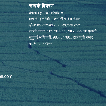
सम्पर्क विवरण
ठेगाना : कुमाख गाउँपालिका
वडा नं. ३ रागेचाैर ,कर्णाली प्रदेश नेपाल ।
इमेल:
ito.kumakh2073@gmail.com
सम्पर्क नम्बरः 9857844899, 9857844898 गुनासो
सुनुवाई अधिकारी: 9857844801 टोल फ्री नम्बरः
१८१०५०००२०५
il.com