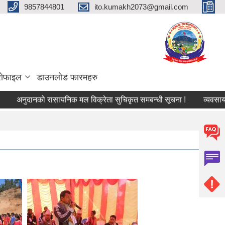
9857844801
ito.kumakh2073@gmail.com
्रोफाइल
डाउनलोड फारमहरु
अनुदानको रासायनिक मल विक्रेता सुचिकृत समबन्धी सूचना !