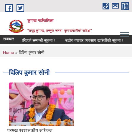
Skip to main content
कुमाख गाउँपालिका
"समृद्ध कुमाख, सन्तुष्ट जनता, कुमाखबासीको सदिक्षा"
समाचार
स्तरवृद्धि गरिएको सम्बन्धी सूचना !
उद्योग व्यापार व्यवसाय खारेजीको सूचना !
अनु
You are here
Home
» दिलिप कुमार सोनी
दिलिप कुमार सोनी
प्रमुख प्रशासकीय अधिकृत