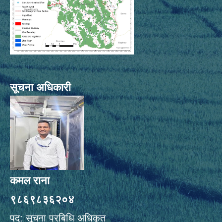
सूचना अधिकारी
कमल राना
९८६९८३६२०४
पद: सूचना प्रबिधि अधिकृत