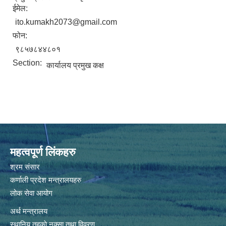
ईमेल:
ito.kumakh2073@gmail.com
फोन:
९८५७८४४८०१
Section:
कार्यालय प्रमुख कक्ष
महत्वपूर्ण लिंकहरु
श्रम संसार
कर्णाली प्रदेश मन्त्रालयहरु
लोक सेवा आयोग
अर्थ मन्त्रालय
स्थानिय तहकाे नक्सा तथा विवरण