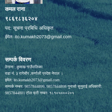
कमल राना
९८६९८३६२०४
पद: सूचना प्रबिधि अधिकृत
ईमेलः
ito.kumakh2073@gmail.com
सम्पर्क विवरण
ठेगाना : कुमाख गाउँपालिका
वडा नं. ३ रागेचाैर ,कर्णाली प्रदेश नेपाल ।
इमेल:
ito.kumakh2073@gmail.com
सम्पर्क नम्बरः 9857844899, 9857844898 गुनासो सुनुवाई अधिकारी:
9857844801 टोल फ्री नम्बरः १८१०५०००२०५