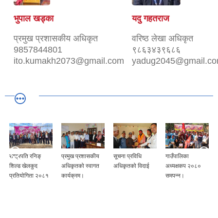
भुपाल खड्का
यदु गहतराज
प्रमुख प्रशासकीय अधिकृत
वरिष्ठ लेखा अधिकृत
9857844801
९८६३४३९६८६
ito.kumakh2073@gmail.com
yadug2045@gmail.c
राष्ट्रपति रनिङ्
प्रमुख प्रशासकीय
सूचना प्रविधि
गाउँपालिका
शिल्ड खेलकुद
अधिकृतको स्वागत
अधिकृतको विदाई
अध्यक्षकप २०८०
प्रतियोगिता २०८१
कार्यक्रम।
समपन्न।