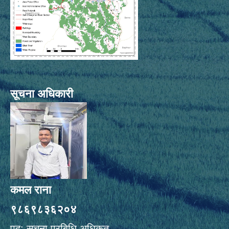
सूचना अधिकारी
कमल राना
९८६९८३६२०४
पद: सूचना प्रबिधि अधिकृत